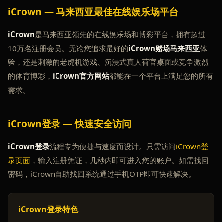
iCrown — 马来西亚最佳在线娱乐场平台
iCrown
是马来西亚领先的在线娱乐场和博彩平台，拥有超过
10万名注册会员。无论您追求最好的
iCrown赌场马来西亚
体
验，还是刺激的老虎机游戏、沉浸式真人荷官桌面或竞争激烈
的体育博彩，
iCrown官方网站
都能在一个平台上满足您的所有
需求。
iCrown登录 — 快速安全访问
iCrown登录
流程专为便捷与速度而设计。只需访问
iCrown登
录页面
，输入注册凭证，几秒内即可进入您的账户。如需找回
密码，iCrown自助找回系统通过手机OTP即可快速解决。
iCrown登录特色