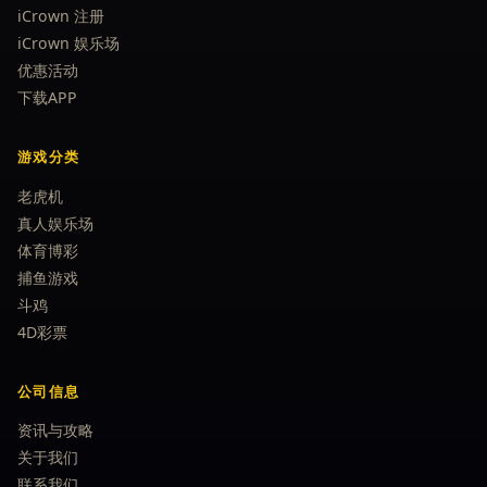
iCrown 注册
iCrown 娱乐场
优惠活动
下载APP
游戏分类
老虎机
真人娱乐场
体育博彩
捕鱼游戏
斗鸡
4D彩票
公司信息
资讯与攻略
关于我们
联系我们