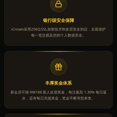
银行级安全保障
iCrown采用256位SSL加密技术和多层安全协议，全面保护
每一笔交易及您的个人数据安全。
丰厚奖金体系
新会员可领 RM188 新人欢迎奖金，每注最高 1.30% 每日返
水，还有每日充值奖金，奖金不断等您来拿。