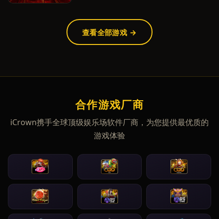
查看全部游戏 →
合作游戏厂商
iCrown携手全球顶级娱乐场软件厂商，为您提供最优质的
游戏体验