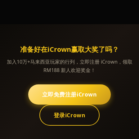
准备好在iCrown赢取大奖了吗？
加入10万+马来西亚玩家的行列，立即注册 iCrown，领取
RM188 新人欢迎奖金！
立即免费注册iCrown
登录iCrown