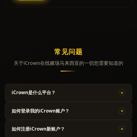
常见问题
关于iCrown在线赌场马来西亚的一切您需要知道的
iCrown是什么平台？
+
iCrown是马来西亚最受信赖的在线娱乐场和博彩平台，提供
如何登录我的iCrown账户？
+
老虎机、真人赌场、体育博彩及专属优惠。iCrown自成立以
来，已成为马来西亚玩家首选的安全、公平、高回报的在线
点击页面顶部的
「登录」
按钮，进入iCrown登录页面，输入
游戏平台，以快速出款和24小时客服著称。
如何注册iCrown新账户？
+
您的注册账号和密码即可。如果忘记密码，请使用iCrown登