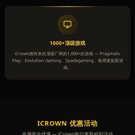
1000+顶级游戏
iCrown拥有来自顶级厂商的1,000+款游戏 — Pragmatic
Play、Evolution Gaming、Spadegaming，每周更新新游
戏。
ICROWN 优惠活动
专属奖金优惠 — iCrown每日更新精彩活动