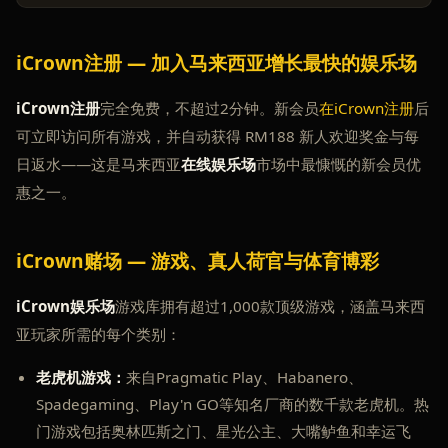
iCrown注册 — 加入马来西亚增长最快的娱乐场
iCrown注册
完全免费，不超过2分钟。新会员
在iCrown注册
后
可立即访问所有游戏，并自动获得 RM188 新人欢迎奖金与每
日返水——这是马来西亚
在线娱乐场
市场中最慷慨的新会员优
惠之一。
iCrown赌场 — 游戏、真人荷官与体育博彩
iCrown娱乐场
游戏库拥有超过1,000款顶级游戏，涵盖马来西
亚玩家所需的每个类别：
老虎机游戏：
来自Pragmatic Play、Habanero、
Spadegaming、Play'n GO等知名厂商的数千款老虎机。热
门游戏包括奥林匹斯之门、星光公主、大嘴鲈鱼和幸运飞