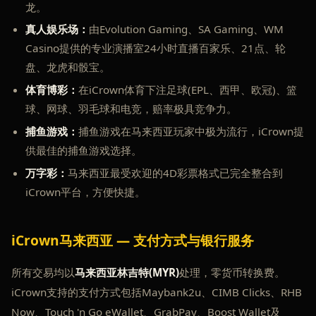
龙。
真人娱乐场：
由Evolution Gaming、SA Gaming、WM
Casino提供的专业演播室24小时直播百家乐、21点、轮
盘、龙虎和骰宝。
体育博彩：
在iCrown体育下注足球(EPL、西甲、欧冠)、篮
球、网球、羽毛球和电竞，赔率极具竞争力。
捕鱼游戏：
捕鱼游戏在马来西亚玩家中极为流行，iCrown提
供最佳的捕鱼游戏选择。
万字彩：
马来西亚最受欢迎的4D彩票格式已完全整合到
iCrown平台，方便快捷。
iCrown马来西亚 — 支付方式与银行服务
所有交易均以
马来西亚林吉特(MYR)
处理，零货币转换费。
iCrown支持的支付方式包括Maybank2u、CIMB Clicks、RHB
Now、Touch 'n Go eWallet、GrabPay、Boost Wallet及